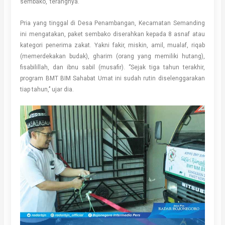
sembako,’’ terangnya.
Pria yang tinggal di Desa Penambangan, Kecamatan Semanding
ini mengatakan, paket sembako diserahkan kepada 8 asnaf atau
kategori penerima zakat. Yakni fakir, miskin, amil, mualaf, riqab
(memerdekakan budak), gharim (orang yang memiliki hutang),
fisabilillah, dan ibnu sabil (musafir). ‘’Sejak tiga tahun terakhir,
program BMT BIM Sahabat Umat ini sudah rutin diselenggarakan
tiap tahun,’’ ujar dia.