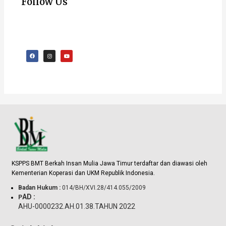
Follow Us
F
I
Y
a
n
o
c
s
u
e
t
t
b
a
u
o
g
b
o
r
e
k
a
m
KSPPS BMT Berkah Insan Mulia Jawa Timur terdaftar dan diawasi oleh
.
Kementerian Koperasi dan UKM Republik Indonesia
Badan Hukum :
014/BH/XVI.28/414.055/2009
AD :
P
AHU-0000232.AH.01.38.TAHUN 2022