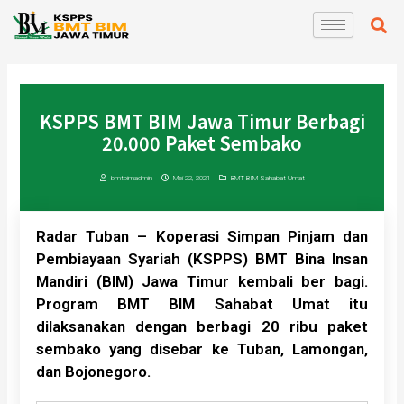
Lewati
S
ke
konten
KSPPS BMT BIM Jawa Timur Berbagi
20.000 Paket Sembako
bmtbimadmin
Mei 22, 2021
BMT BIM Sahabat Umat
Radar Tuban – Koperasi Simpan Pinjam dan
Pembiayaan Syariah (KSPPS) BMT Bina Insan
Mandiri (BIM) Jawa Timur kembali ber bagi.
Program BMT BIM Sahabat Umat itu
dilaksanakan dengan berbagi 20 ribu paket
sembako yang disebar ke Tuban, Lamongan,
dan Bojonegoro.