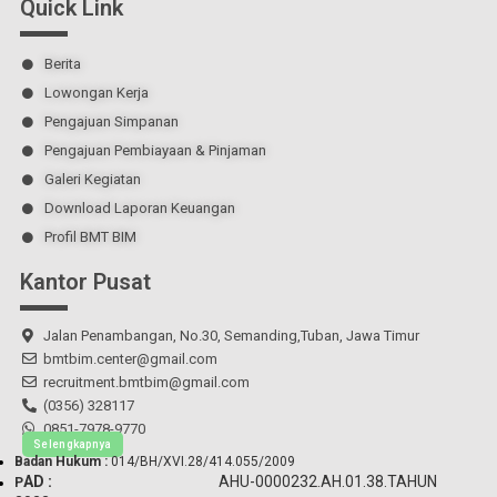
Quick Link
Berita
Lowongan Kerja
Pengajuan Simpanan
Pengajuan Pembiayaan & Pinjaman
Galeri Kegiatan
Download Laporan Keuangan
Profil BMT BIM
Kantor Pusat
Jalan Penambangan, No.30, Semanding,Tuban, Jawa Timur
bmtbim.center@gmail.com
recruitment.bmtbim@gmail.com
(0356) 328117
0851-7978-9770
Selengkapnya
Badan Hukum :
014/BH/XVI.28/414.055/2009
AD :
AHU-0000232.AH.01.38.TAHUN
P