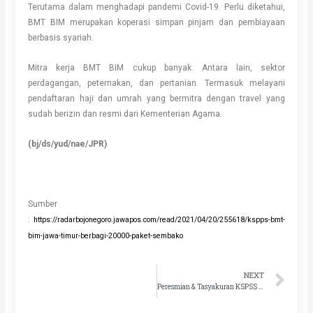
Terutama dalam menghadapi pandemi Covid-19. Perlu diketahui,
BMT BIM merupakan koperasi simpan pinjam dan pembiayaan
berbasis syariah.
Mitra kerja BMT BIM cukup banyak. Antara lain, sektor
perdagangan, peternakan, dan pertanian. Termasuk melayani
pendaftaran haji dan umrah yang bermitra dengan travel yang
sudah berizin dan resmi dari Kementerian Agama.
(bj/ds/yud/nae/JPR)
Sumber
:
https://radarbojonegoro.jawapos.com/read/2021/04/20/255618/kspps-bmt-
bim-jawa-timur-berbagi-20000-paket-sembako
NEXT
Ne
Peresmian & Tasyakuran KSPSS BMT BIM Jawa Timur Cabang Palang