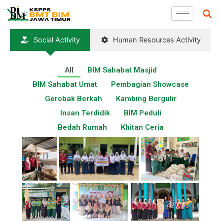
Lewati
S
ke
konten
Social Activity
Human Resources Activity
All
BIM Sahabat Masjid
BIM Sahabat Umat
Pembagian Showcase
Gerobak Berkah
Kambing Bergulir
Insan Terdidik
BIM Peduli
Bedah Rumah
Khitan Ceria