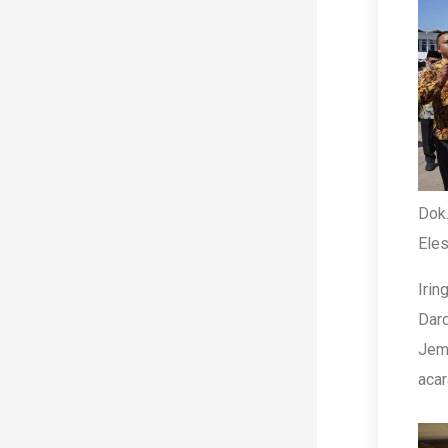
Dok.
Eles
Irin
Dard
Jemb
acar