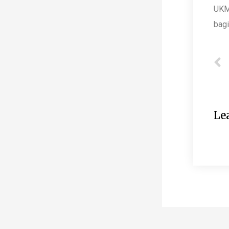
UKM
bag
P
Le