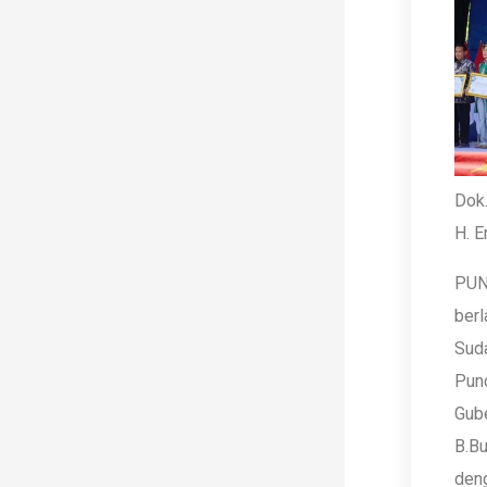
Dok.
H. E
PUN
berl
Suda
Punc
Gube
B.Bu
den