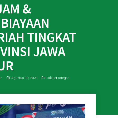
JAM &
BIAYAAN
RIAH TINGKAT
VINSI JAWA
UR
in
Agustus 10, 2023
Tak Berkategori