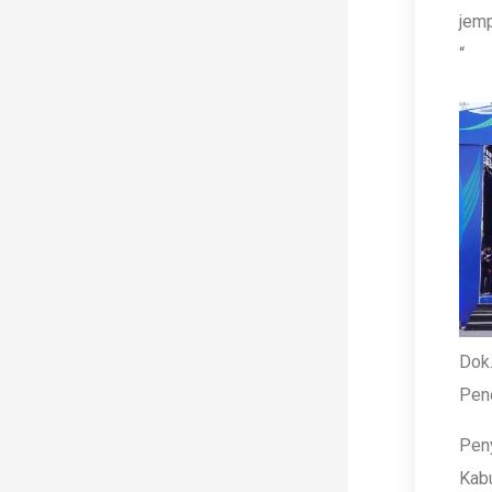
jemp
“
Dok.
Pen
Pen
Kab