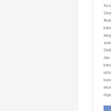
Kese
Dina
And
bahw
tan
sud
SMA
dan 
bahw
unt
kope
ekon
dig