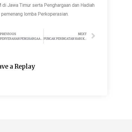
 di Jawa Timur serta Penghargaan dan Hadiah
i pemenang lomba Perkoperasian.
PREVIOUS
NEXT
rev
Next
PENYERAHAN PENGHARGAAN KOPERASI BERPRESTASI DARI DINAS KOPERASI & UKM PROVINSI JAWA TIMUR
PUNCAK PERINGATAN HARI KOPERASI KE-76 TAHUN 2023 KABUPATEN TUBAN
ave a Replay