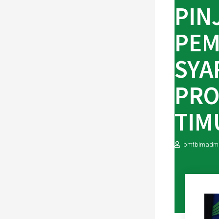
PIN
PEM
SYA
PRO
TIM
bmtbimadm