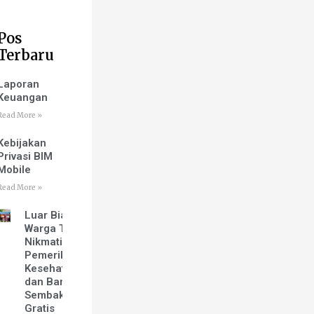
Pos
Terbaru
Laporan
Keuangan
Read More »
Kebijakan
Privasi BIM
Mobile
Read More »
Luar Biasa!
Warga Tuban
Nikmati
Pemeriksaan
Kesehatan
dan Bantuan
Sembako
Gratis